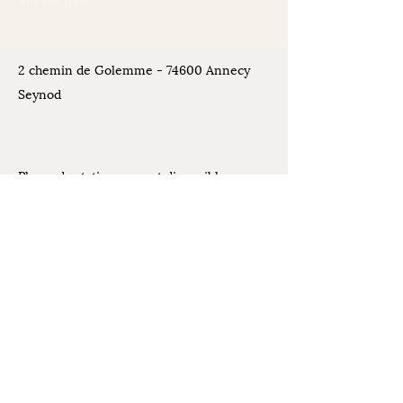
Afficher plus
2 chemin de Golemme - 74600 Annecy
Seynod
Places de stationnement disponibles
devant l'atelier
Contact
07.61.07.44.30
Mentions légales
latelierdelivia@gmail.com