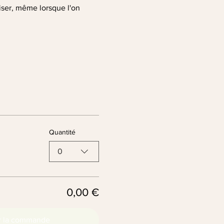
liser, même lorsque l'on 
Quantité
0
0,00 €
r la commande