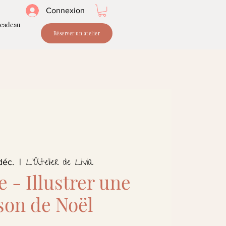
Connexion
 cadeau
Réserver un atelier
L'Atelier de Livia
déc.
  |  
e - Illustrer une
son de Noël