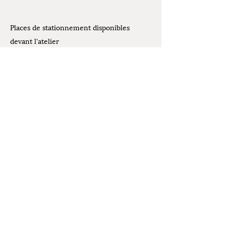
Places de stationnement disponibles
devant l'atelier
Contact
07.61.07.44.30
Mentions légales
latelierdelivia@gmail.com