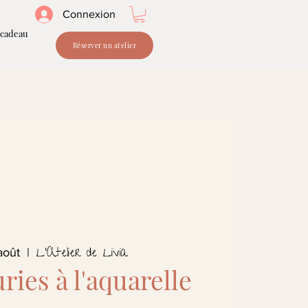
Connexion
 cadeau
Réserver un atelier
L'Atelier de Livia
août
  |  
uries à l'aquarelle