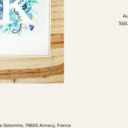
Au
Voir
. de Golemme, 74600 Annecy, France