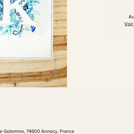
Au
Voir
. de Golemme, 74600 Annecy, France