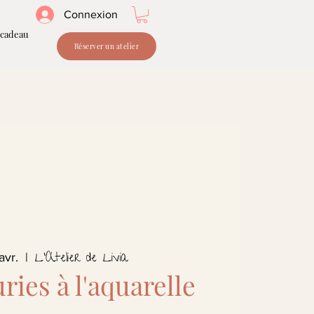
Connexion
 cadeau
Réserver un atelier
L'Atelier de Livia
avr.
  |  
uries à l'aquarelle