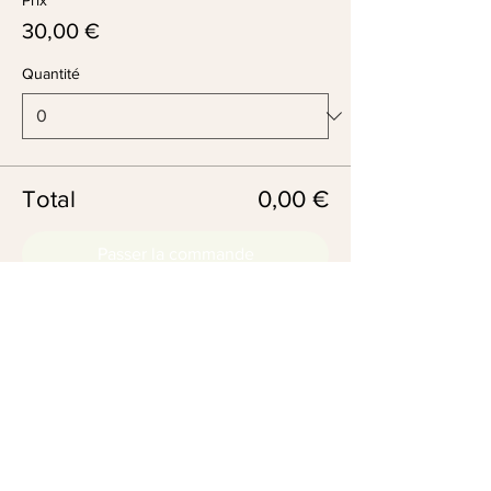
Prix
30,00 €
Quantité
Total
0,00 €
Passer la commande
2 chemin de Golemme - 74600 Annecy
Seynod
Places de stationnement disponibles