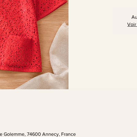
Au
Voir
. de Golemme, 74600 Annecy, France