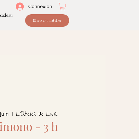
Connexion
 cadeau
Réserver un atelier
L'Atelier de Livia
juin
  |  
imono - 3 h