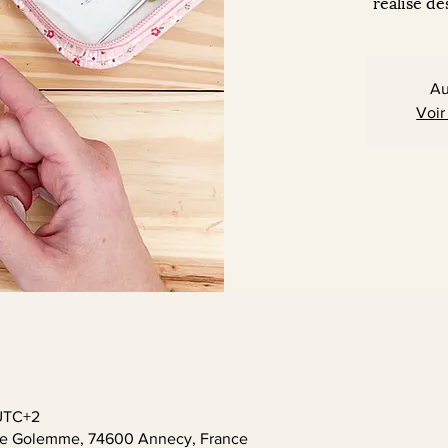
réalise de
Au
Voir
 UTC+2
. de Golemme, 74600 Annecy, France