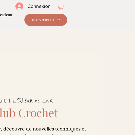
Connexion
 cadeau
Réserver un atelier
L'Atelier de Livia
uil.
  |  
lub Crochet
, découvre de nouvelles techniques et