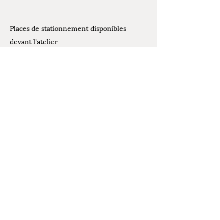
Places de stationnement disponibles
devant l'atelier
Contact
07.61.07.44.30
Mentions légales
latelierdelivia@gmail.com