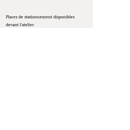
Places de stationnement disponibles
devant l'atelier
Contact
07.61.07.44.30
Mentions légales
latelierdelivia@gmail.com