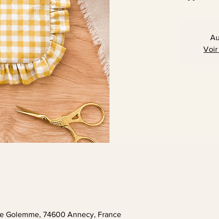
Au
Voir
. de Golemme, 74600 Annecy, France