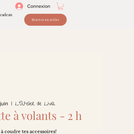
Connexion
 cadeau
Réserver un atelier
L'Atelier de Livia
juin
  |  
te à volants - 2 h
à coudre tes accessoires!