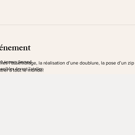
vénement
00 Annecy Seynod
illes l’assemblage, la réalisation d’une doublure, la pose d’un zip
onibles devant l'atelier
trer à tout le monde!