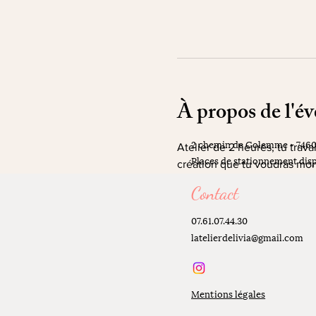
À propos de l'é
2 chemin de Golemme - 746
Atelier de 2 heures, tu trava
Places de stationnement disp
création que tu voudras mon
Contact
07.61.07.44.30
latelierdelivia@gmail.com
Mentions légales