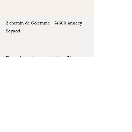
Afficher plus
2 chemin de Golemme - 74600 Annecy
Seynod
Places de stationnement disponibles
devant l'atelier
Contact
07.61.07.44.30
Mentions légales
latelierdelivia@gmail.com