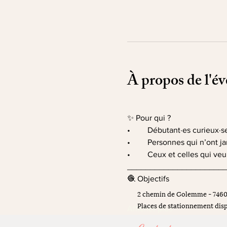
À propos de l'é
✨ Pour qui ?
•	Débutant·es curieux·s
•	Personnes qui n’ont j
•	Ceux et celles qui ve
_____________________
🧶 Objectifs 
2 chemin de Golemme - 746
Places de stationnement disp
Afficher plus