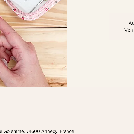
Au
Voir
. de Golemme, 74600 Annecy, France