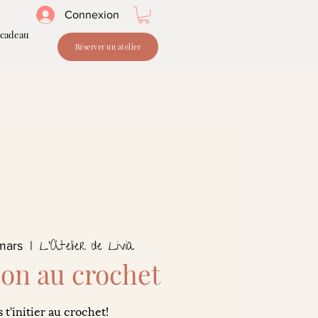
Connexion
 cadeau
Réserver un atelier
L'Atelier de Livia
mars
  |  
tion au crochet
 t'initier au crochet!