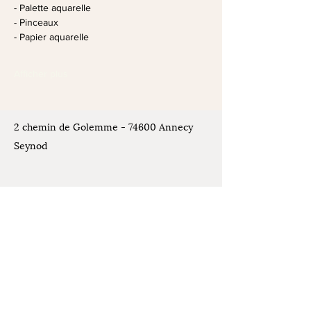
- Palette aquarelle
- Pinceaux
- Papier aquarelle
Afficher plus
2 chemin de Golemme - 74600 Annecy
Seynod
Places de stationnement disponibles
devant l'atelier
Contact
07.61.07.44.30