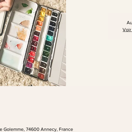
Au
Voir
. de Golemme, 74600 Annecy, France