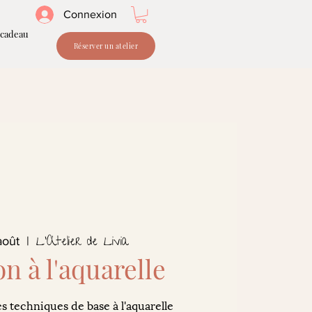
Connexion
 cadeau
Réserver un atelier
L'Atelier de Livia
août
  |  
on à l'aquarelle
s techniques de base à l'aquarelle