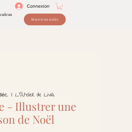
Connexion
 cadeau
Réserver un atelier
L'Atelier de Livia
déc.
  |  
e - Illustrer une
son de Noël