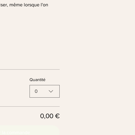
liser, même lorsque l'on 
Quantité
0
0,00 €
r la commande