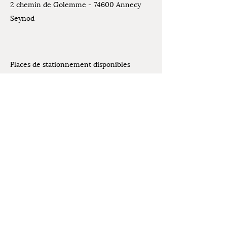
2 chemin de Golemme - 74600 Annecy
Seynod
Places de stationnement disponibles
devant l'atelier
Contact
07.61.07.44.30
Mentions légales
latelierdelivia@gmail.com