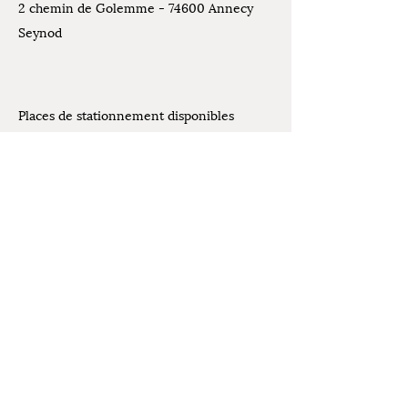
2 chemin de Golemme - 74600 Annecy
Seynod
Places de stationnement disponibles
devant l'atelier
Contact
07.61.07.44.30
Mentions légales
latelierdelivia@gmail.com