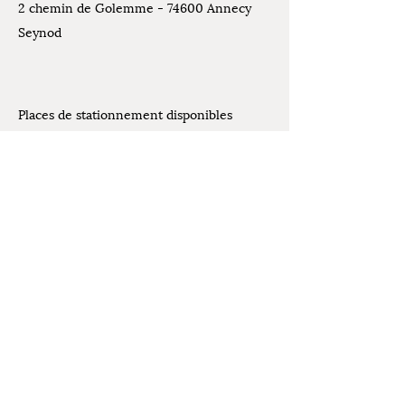
2 chemin de Golemme - 74600 Annecy
Seynod
Places de stationnement disponibles
devant l'atelier
Contact
07.61.07.44.30
Mentions légales
latelierdelivia@gmail.com