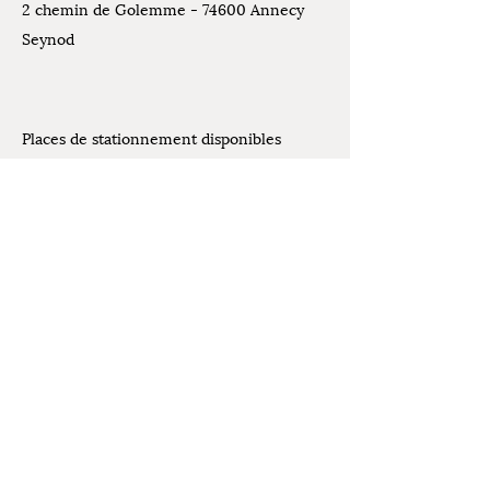
2 chemin de Golemme - 74600 Annecy
Seynod
Places de stationnement disponibles
devant l'atelier
Contact
07.61.07.44.30
Mentions légales
latelierdelivia@gmail.com