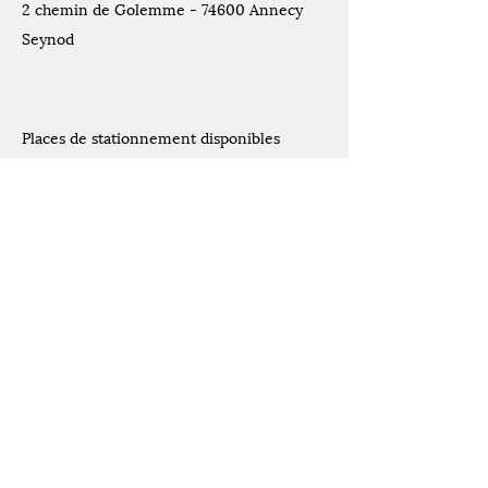
2 chemin de Golemme - 74600 Annecy
Seynod
Places de stationnement disponibles
devant l'atelier
Contact
07.61.07.44.30
Mentions légales
latelierdelivia@gmail.com