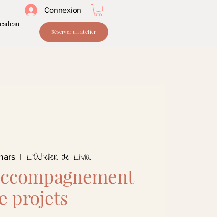
Connexion
 cadeau
Réserver un atelier
L'Atelier de Livia
mars
  |  
accompagnement
e projets