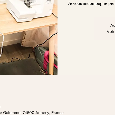
Je vous accompagne pend
Au
Voir
0
. de Golemme, 74600 Annecy, France