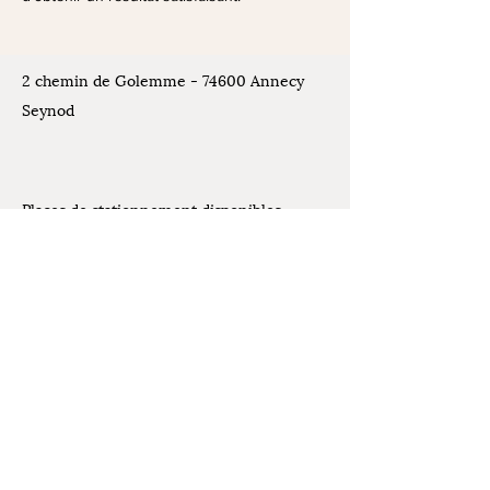
2 chemin de Golemme - 74600 Annecy
Seynod
Places de stationnement disponibles
devant l'atelier
Contact
07.61.07.44.30
Mentions légales
latelierdelivia@gmail.com