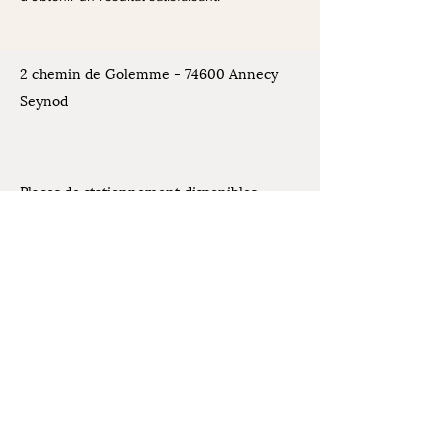
2 chemin de Golemme - 74600 Annecy
Seynod
Places de stationnement disponibles
devant l'atelier
Contact
07.61.07.44.30
Mentions légales
latelierdelivia@gmail.com