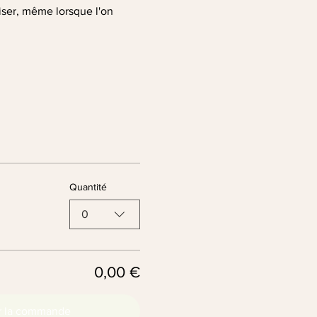
liser, même lorsque l'on 
Quantité
0
0,00 €
r la commande