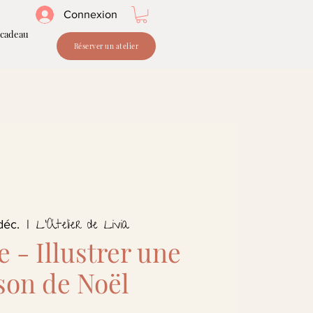
Connexion
 cadeau
Réserver un atelier
L'Atelier de Livia
déc.
  |  
e - Illustrer une
son de Noël