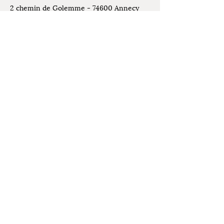
2 chemin de Golemme - 74600 Annecy
Seynod
Places de stationnement disponibles
devant l'atelier
Contact
07.61.07.44.30
Mentions légales
latelierdelivia@gmail.com