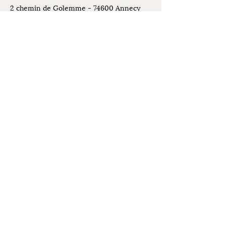
2 chemin de Golemme - 74600 Annecy
Seynod
Places de stationnement disponibles
devant l'atelier
Contact
07.61.07.44.30
Mentions légales
latelierdelivia@gmail.com