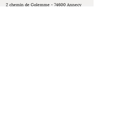
2 chemin de Golemme - 74600 Annecy
Seynod
Places de stationnement disponibles
devant l'atelier
Contact
07.61.07.44.30
Mentions légales
latelierdelivia@gmail.com