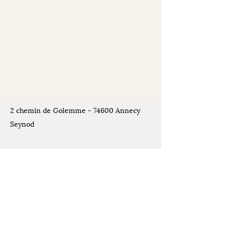
2 chemin de Golemme - 74600 Annecy
Seynod
Places de stationnement disponibles
devant l'atelier
Contact