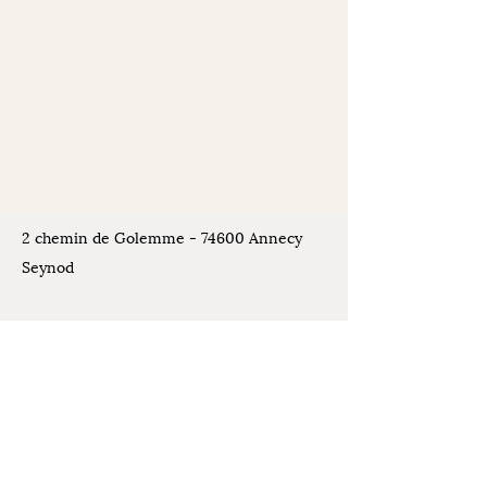
2 chemin de Golemme - 74600 Annecy
Seynod
Places de stationnement disponibles
devant l'atelier
Contact