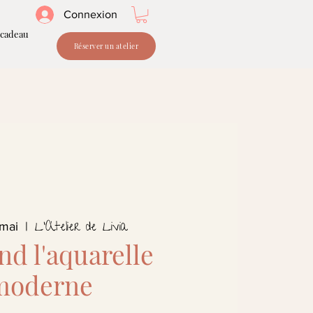
Connexion
 cadeau
Réserver un atelier
L'Atelier de Livia
 mai
  |  
d l'aquarelle
moderne