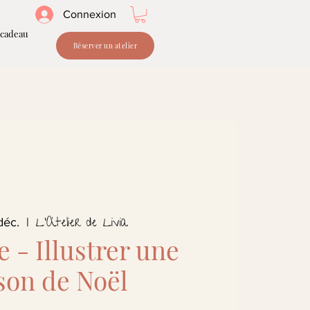
Connexion
 cadeau
Réserver un atelier
L'Atelier de Livia
déc.
  |  
e - Illustrer une
son de Noël