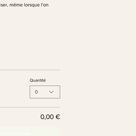
liser, même lorsque l'on 
Quantité
0
0,00 €
r la commande