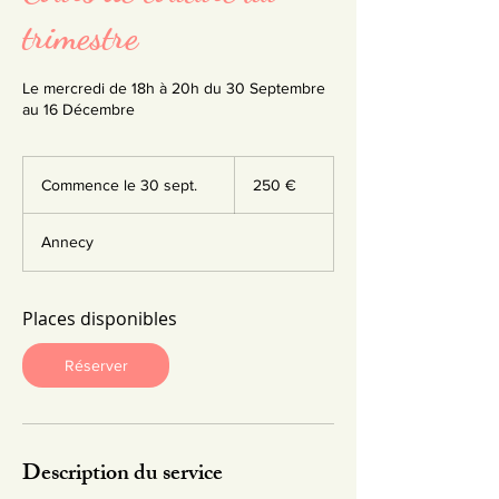
trimestre
Le mercredi de 18h à 20h du 30 Septembre
au 16 Décembre
250
euros
Commence le 30 sept.
C
250 €
o
m
Annecy
m
e
n
c
Places disponibles
e
l
Réserver
e
3
0
s
e
Description du service
p