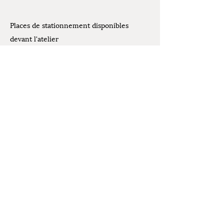
Places de stationnement disponibles
devant l'atelier
Contact
07.61.07.44.30
Mentions légales
latelierdelivia@gmail.com