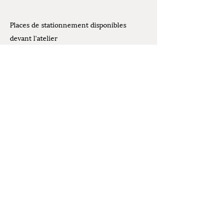
Places de stationnement disponibles
devant l'atelier
Contact
07.61.07.44.30
Mentions légales
latelierdelivia@gmail.com