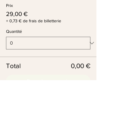
Prix
29,00 €
+ 0,73 € de frais de billetterie
Quantité
Total
0,00 €
Passer la commande
2 chemin de Golemme - 74600 Annecy
Seynod