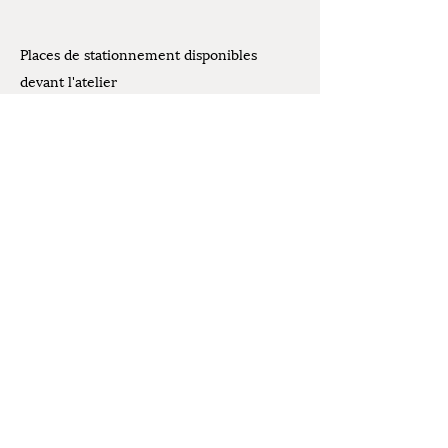
Places de stationnement disponibles
devant l'atelier
Contact
07.61.07.44.30
Mentions légales
latelierdelivia@gmail.com