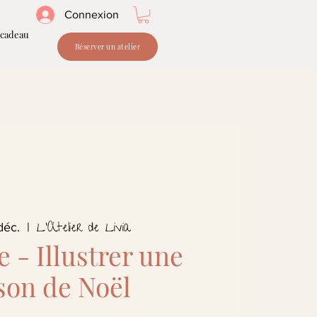
Connexion
 cadeau
Réserver un atelier
L'Atelier de Livia
déc.
  |  
e - Illustrer une
son de Noël