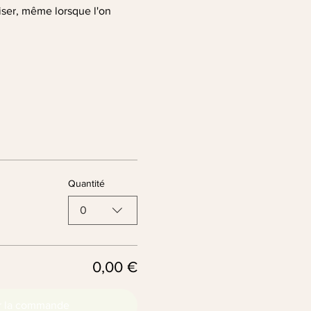
liser, même lorsque l'on 
Quantité
0
0,00 €
r la commande